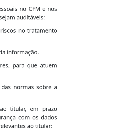
essoais no CFM e nos
sejam auditáveis;
 riscos no tratamento
 da informação.
ores, para que atuem
 e das normas sobre a
o titular, em prazo
gurança com os dados
levantes ao titular;