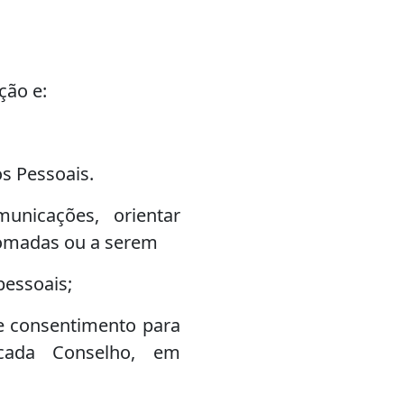
ção e:
s Pessoais.
municações, orientar
tomadas ou a serem
pessoais;
de consentimento para
cada Conselho, em